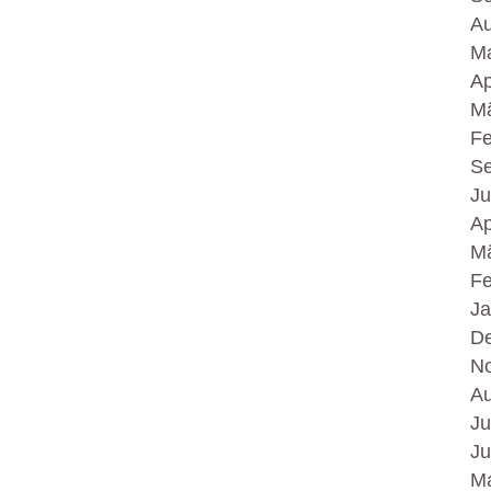
Au
Ma
Ap
Mä
Fe
Se
Ju
Ap
Mä
Fe
Ja
D
N
Au
Ju
Ju
Ma