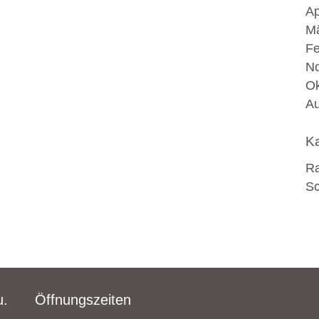
Ap
Mä
Fe
N
Ok
Au
Ka
R
Sc
u.
Öffnungszeiten