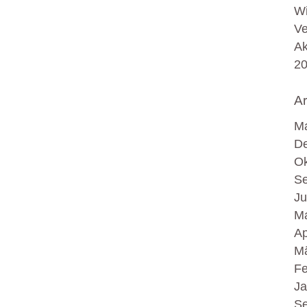
Wi
Ve
Ak
2
Ar
Ma
D
Ok
Se
Ju
Ma
Ap
Mä
Fe
Ja
Se