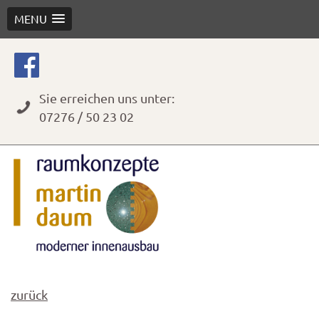
MENU
Skip
to
content
Sie erreichen uns unter:
07276 / 50 23 02
zurück