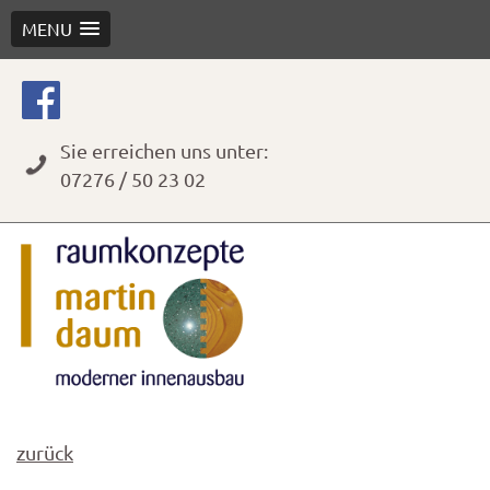
MENU
Skip
to
content
Sie erreichen uns unter:
07276 / 50 23 02
zurück