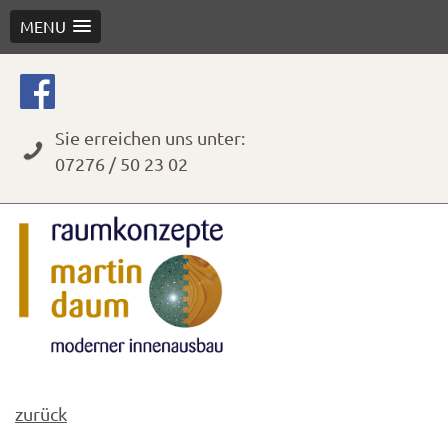
MENU
Skip
to
content
Sie erreichen uns unter:
07276 / 50 23 02
zurück